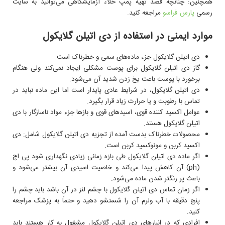
همچنین: چنانچه قصد تهیه پمپ خلاء آزمایشگاهی می‌توانید به سایت
رسمی
پارس فراسو
مراجعه کنید.
موارد ایمنی در استفاده از دی اتیلن گلایکول
دی اتیلن گلایکول جزء ماده‌های سمی و خطرناک است.
گاز دی اتیلن گلایکول برای پوست مشکلی ایجاد نمی‌کند ولی هنگام
برخورد با پوست باعث یخ زدن شدید آن می‌شود.
دی اتیلن گلایکول، در شرایط عادی پایدار است اما این ماده نباید در
تماس با رطوبت و یا حرارت زیاد قرار بگیرد.
عوامل اکسید کننده قوی، اسیدهای قوی و بازها جزء مواد ناسازگار با دی
اتیلن گلایکول هستد.
محصولات خطرناک بدست آمده از تجزیه دی اتیلن گلایکول شامل: دی
اکسید کربن و مونوکسید کربن است.
اگر ماده دی اتیلن گلایکول طی بازه زمانی زیادی نگهداری شود پی اچ
(
ph
) آن کاهش پیدا می‌کند و خاصیت اسیدی آن بیشتر می‌شود و
باعث پر رنگتر شدن ماده می‌شود.
اگر زمان تماس دی اتیلن گلایکول با چشم لنز در آن باشد باید چشم را
پنج دقیقه با آب ولرم آن را شستشو دهید و حتماً به پزشک مراجعه
کنید.
افرادی که در انبارهای دی اتیلن گلایکول مشغول به کار هستند باید