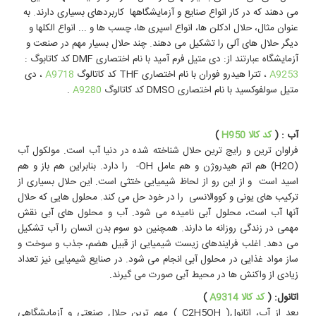
می دهند که در کار انواع صنايع و آزمايشگاهها کاربردهای بسیاری دارند. به
عنوان مثال، حلال ادکلن ها، انواع اسپری ها، چسب ها و ... انواع الکلها و
دیگر حلال های آلی را تشکیل می دهند. چند حلال بسیار مهم در صنعت و
آزمايشگاه عبارتند از: دی متیل فرم آمید با نام اختصاری DMF کد کاتابوگ :
A9253
، تترا هیدرو فوران با نام اختصاری THF کد کاتالوگ
A9718
، دی
متیل سولفوکسید با نام اختصاری DMSO کد کاتالوگ
A9280
.
آب : (
کد کالا H950
)
فراوان ترین و رایج ترین حلال شناخته شده در دنيا آب است. مولکول آب
(H
2
O) هم اتم هیدروژن و هم عامل OH- را دارد. بنابراین هم باز و هم
اسید است و از این رو از لحاظ شیمیایی ختثی است. این حلال بسياری از
ترکیب های یونی و کووالانسی را در خود حل می کند. محلول هایی که حلال
آنها آب است، محلول آبی نامیده می شود. آب و محلول های آبی نقش
مهمی در زندگی روزانه ما دارند. همچنين دو سوم بدن انسان را آب تشکیل
می دهد. اغلب فرایندهای زیست شیمیایی از قبیل هضم، جذب و سوخت و
ساز مواد غذایی در محلول آبی انجام می شود. در صنایع شیمیایی نیز تعداد
زیادی از واکنش ها در محیط آبی صورت می گیرند.
اتانول: (
کد کالا A9314
)
بعد از آب، اتانول( C2H5OH ) مهم ترین حلال صنعتی و آزمايشگاهی