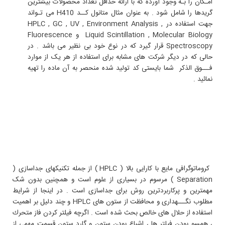
امـکان را بـه وجود آورده که با ارائه حداقل تعداد محصولات بيشترين
گريدها را شامل شود . به عنوان مثال متانول کــد H410 می تـواند
جهت استفاده در HPLC , GC , UV , Environment Analysis ,
Liquid Scintillation , Molecular Biology و Fluorescence
Spectroscopy قرار گيرد که در نوع خود بی نظير می باشد . در
حالی که در ديگر شرکت های مشابه برای استفاده از هر يک از موارد
فـــوق الذکر شما بايستی کد توليد شده منحصر به آن ماده را تهيه
نمائيد .
کروماتوگرافی مايع با کارايی بالا ( HPLC ) از جمله تکنيکهای جداسازی (
Separation ) مرسوم در بسياری از علوم است و همچنين بدون شک
مهمترين و پرکاربردترين روش برای جداسازی است . در اينجا از شرايط
مطلوب نگـــهداری و محافظت از ستون های HPLC و چند دليل بر اهميت
استفاده از حلال های خالص بحث شده است . اگرچه فيلتر كردن فاز متحرك
، همسو بودن فيلتر ها ، اشباع بودن ستون و گارد ستون قسمت مهمي از