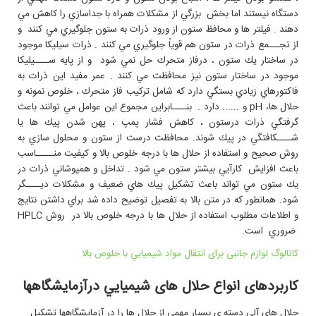
دستگاه نيستند اما بخش بزرگي از مشكلات همراه با جداسازي را كاهش مي
دهند . فيلتر ها و محافظ ستون از ورود ذرات به ستون جلوگيري مي كنند و
از تجـــمع ذرات در ستون هم قوياً جلوگيري مي كنند . ذرات سيليكا موجود
در ساختار يك ستون ، درفاز متحرك حل نمي شود و از پايه ســــيليكا
موجود در ساختار ستون نيز محافظت مي كنند . عمر مفيد اين ذرات به
فاكتورهاي زيادي بستگي دارد كه شامل تركيب فاز متحرك ، خلوص نمونه و
حلال ها، pH و ...... دارد . بنــــابراين مجموع اين عوامل مي توانند باعث
گرفتگي ذرات درستون ، كاهش فشار پمپ ، پهن شدن پيك ها يا
شــــكافتگي در پيك شوند. محافظت درست از ستون و محلول سازي به
روش صحيح و استفاده از حلال ها با درجه خلوص بالا و کيفيت منـــــاسب
باعث افزايش كارآيي بيشتر ستون مي شود . تداخل و همپوشاني ذرات در
يك ستون مي تواند باعث تشكيل پيك هاي ضعيف و مشكلات ديــــگر
شود. همانطور که در متن بالا به تفصيل توضيح داده شد براي داشتن نتايج
و اطلاعات مطلوب استفاده از حلال ها با درجه خلوص بالا در روش HPLC
ضروري است.
کاتالوگ لوازم جانبی برای انتقال مواد شيميايي با خلوص بالا
کاربردهای انواع حلال های شيميايي درآزمايشگاهها
حلال های آلی دسته ی بسیار مهمی از حلال ها را در آزمايشگاهها تشکیل