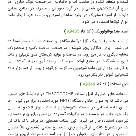
کننده و منعقد کننده در صنعت آب و فاضلاب , در صنعت فولاد سازی , در
انواع آزمايشگاههای شيمی و در گرید خوراکی ، مصرف در صنایع غذایی
دارد و از اسید فسفریک در تولید غذاهای اسیدی و نوشابه های گازدار مانند
انواع کولاها استفاده می شود.
اسيد هيدروفلوئوريک ( کد کالا
A9405
)
از اسيد هيدروفلوئوريک HF درآزمايشگاهها و صنعت شيشه بسيار استفاده
می شود . برای حکاکی روی شیشه , در صنعت ساخت لامپ و محصولات
مشابه دیگری به کار می رود. در ساخت و تولید کریستال های تزیینی و مات
کاری شیشه آلات در صنایع فولاد ، سرامیک ، ریخته گری ، تهیه آلیاژها و ...
به کار می رود.از اين ماده شيميايي در تولید اورانیوم و بیش از صد نوع ماده
شیمیایی فلوئور دار بکار می رود.
اتيل استات ( کد کالا
A9346
)
استفاده های اصلی از اتیل استات CH3COOC2H5 در آزمايشگاهای شيمی
می باشد که به عنوان حلال دستگاه HPLC مورد استفاده قرار می گيرد . اما
از اين ماده شمیایی در ساخت نیتروسلولز و استات سلولز، لاک و به عنوان
یک جزء حلال در چسب و در ترکیبات گسترده پوشش برای چرم مصنوعی
نيز مورد استفاده قرار می گيرد. اتیل استات همچنین در برخی لاک پاک کن
ها، دراستخراج کافئین از قهوه و چای، درصنایع غذایی (شیرینی ها) بعنوان
اسانس، و در عطرسازی بعنوان حلال (اتیل استات بسرعت ازروی پوست