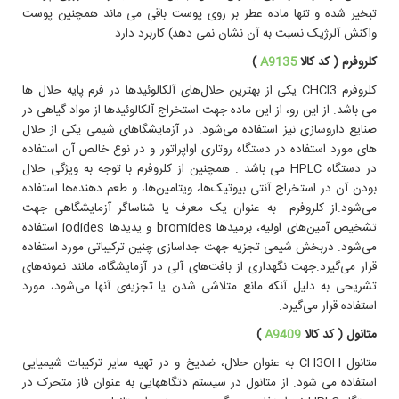
تبخیر شده و تنها ماده عطر بر روی پوست باقی می ماند همچنین پوست
واکنش آلرژیک نسبت به آن نشان نمی دهد) کاربرد دارد.
کلروفرم ( کد کالا
A9135
)
کلروفرم CHCl3 یکی از بهترین حلال‌های آلکالوئیدها در فرم پایه حلال ها
می باشد. از اين رو، از این ماده جهت استخراج آلکالوئیدها از مواد گیاهی در
صنایع داروسازی نيز استفاده می‌شود. در آزمايشگاهای شيمی يکی از حلال
های مورد استفاده در دستگاه روتاری اواپراتور و در نوع خالص آن استفاده
در دستگاه HPLC می باشد . همچنین از کلروفرم با توجه به ویژگی حلال
بودن آن در استخراج آنتی بیوتیک‌ها، ویتامین‌ها، و طعم دهنده‌ها استفاده
می‌شود.از کلروفرم به عنوان یک معرف یا شناساگر آزمایشگاهی جهت
تشخیص آمین‌های اولیه، برمیدها bromides و یدیدها iodides استفاده
می‌شود. دربخش شیمی تجزیه جهت جداسازی چنین ترکیباتی مورد استفاده
قرار می‌گیرد.جهت نگهداری از بافت‌های آلی در آزمایشگاه، مانند نمونه‌های
تشریحی به دلیل آنکه مانع متلاشی شدن یا تجزیه‌ی آنها می‌شود، مورد
استفاده قرار می‌گیرد.
متانول ( کد کالا
A9409
)
متانول CH3OH به عنوان حلال، ضدیخ و در تهیه سایر ترکیبات شیمیایی
استفاده می‌ شود. از متانول در سیستم دتگاههایی به عنوان فاز متحرک در