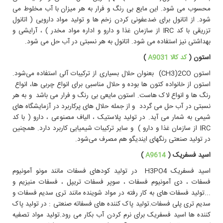
محسوب می شود. این مایع بی رنگ و فرار به هر میزان با آب مخلوط می
شود. از اتانول برای ضدعفونی کردن زخم ها و تولید مواد دارویی ( اتانول
تزريقی با کد IRC از سازمان غذا و دارو و اداره مواد مخدر ) ، آرایشی و
بهداشتی نیز استفاده می شود. اتانول به هر نسبتی در آب حل می شود.
استون (
کد کالا A9031
)
استون CH3)2CO) بعنوان حلال بسیاری از ترکیبات آلی استفاده می‌شود.
استون از خانواده کتون ها بوده و حلال مناسبی برای انواع چربی ها، انواع
رنگ ها و انواع لاک هاست. استون مایعی بی رنگ و فرار می باشد و به هر
نسبتی در آب حل می گردد و از جمله حلال های پرکاربرد در آزمایشگاه های
شیمی به شمار می آید. در تولید پلاستیک ، الیاف مصنوعی ، دارو ( با کد
IRC از سازمان غذا و دارو ) و سایر ترکیبات شیمیایی کاربرد دارد. همچنین
در تولید صنعتی رنگهای ایندیگو هم مصرف می‌شود.
اسيد فسفريک (
A9614
)
اسيد فسفريک H3PO4 در تولید کودهای فسفات مانند مونو آمونیوم
فسفات ، دی آمونیوم فسفات ، سوپر فسفات تریپل ، فسفات منیزیم و
...تولید فسفات های به کار رفته در مواد شوینده مانند تری سدیم فسفات و
سدیم تری پلی فسفات.تولید پاک کننده های فسفاته صنعتی : در تولید پاک
کننده ها اسید فسفریک برای نرم کردن آب بکار می رود.تولید مواد تصفیه