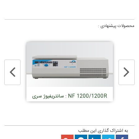
يخچالدار -
محصولات پیشنهادی :
سانتريفيوژ سری : NF 1200/1200R
سانتريفيوژ يخچال
به اشتراک گذاری این مطلب