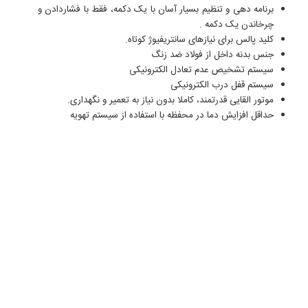
برنامه دهی و تنظيم بسیار آسان با یک دکمه، فقط با فشاردادن و
چرخاندن يک دکمه .
کلید پالس برای نیازهای سانتریفیوژ کوتاه.
جنس بدنه داخل از فولاد ضد زنگ
سیستم تشخیص عدم تعادل الکترونیکی
سیستم قفل درب الکترونیکی
موتور القایی قدرتمند، کاملا بدون نياز به تعمیر و نگهداری.
حداقل افزایش دما در محفظه با استفاده از سیستم تهویه
انواع سانتریفیوژ - کاربرد سانتریفیوژ - سانتریفیوژ خون
- فروش سانتریفیوژ - قیمت سانتریفیوژ آزمایشگاهی
- دستگاه سانتریفیوژ صنعتی - تاریخچه سانتریفیوژ
- قیمت سانتریفیوژ یخچالدار - کاربرد سانتریفیوژ یخچال
دار - سانتریفیوژ آزمایشگاهی - خرید سانتریفیوژ