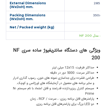
External Dimensions
285x37
(WxDxH) mm.
Packing Dimensions
350x42
(WxDxH) mm.
Net / Packed weight (kg)
12 /
 مدل NF 200
ويژگی های دستگاه سانتريفيوژ ساده سری NF
200
حداکثر ظرفیت: 12x15 میلی لیتر
حداکثر سرعت: 5000 دور در دقیقه
طراحی فشرده برای جداسازی نمونه های خون، رسوب گذاری ادرار
و سایر برنامه های معمول در آزمایشگاه های اورژانس و کوچک.
سیستم کنترل ریزپردازنده قدرتمند و قابل اعتماد با نام سیستم N-
Prime
پارامترهای قابل برنامه ریزی: ، سرعت / RCF ، زمان
دو LED بزرگ برای پارامترهای قابل برنامه ریزی.