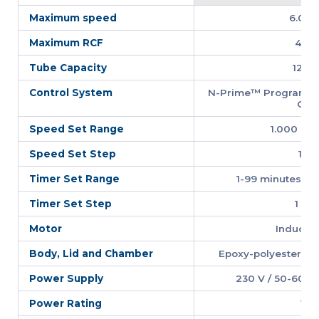
Maximum speed
6.000
Maximum RCF
4.06
Tube Capacity
12 x 
Control System
N-Prime™ Programma
Cont
Speed Set Range
1.000 - 5
Speed Set Step
10 
Timer Set Range
1-99 minutes an
Timer Set Step
1 mi
Motor
Inductio
Body, Lid and Chamber
Epoxy-polyester Po
Power Supply
230 V / 50-60 Hz 
Power Rating
150