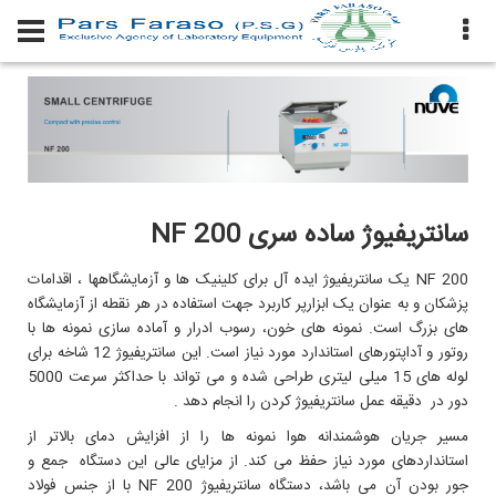
سانتريفيوژ ساده سری NF 200
NF 200 یک سانتریفیوژ ایده آل برای کلینیک ها و آزمايشگاهها ، اقدامات
پزشکان و به عنوان یک ابزارپر کاربرد جهت استفاده در هر نقطه از آزمایشگاه
های بزرگ است. نمونه های خون، رسوب ادرار و آماده سازی نمونه ها با
روتور و آداپتورهای استاندارد مورد نیاز است. اين سانتریفیوژ 12 شاخه برای
لوله های 15 میلی ليتری طراحی شده و می تواند با حداکثر سرعت 5000
دور در دقیقه عمل سانتریفیوژ کردن را انجام دهد .
مسیر جریان هوشمندانه هوا نمونه ها را از افزایش دمای بالاتر از
استانداردهای مورد نیاز حفظ می کند. از مزایای عالی اين دستگاه جمع و
جور بودن آن می باشد، دستگاه سانتریفیوژ NF 200 با از جنس فولاد