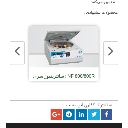
تضمین می‌کنند.
محصولات پیشنهادی :
سانتريفيوژ سری : NF 800/800R
سانتريفيوژ سری : 
به اشتراک گذاری این مطلب