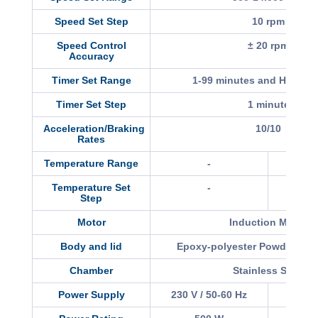
Speed Set Step
10 rpm
Speed Control
± 20 rpm
Accuracy
Timer Set Range
1-99 minutes and Hold Po
Timer Set Step
1 minute
Acceleration/Braking
10/10
Rates
Temperature Range
-
-9°C
Temperature Set
-
Step
Motor
Induction Motor
Body and lid
Epoxy-polyester Powder Coa
Chamber
Stainless Steel
Power Supply
230 V / 50-60 Hz
230 V 