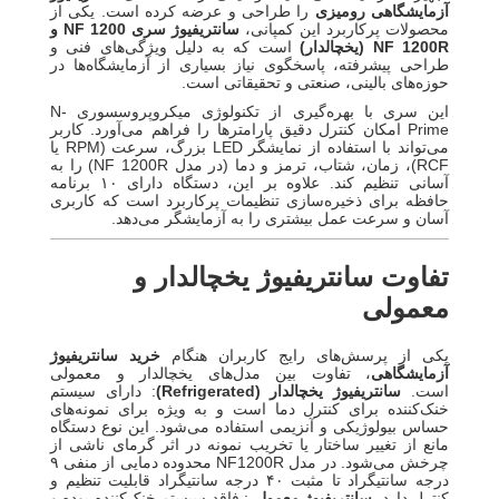
آزمایشگاهی رومیزی
را طراحی و عرضه کرده است. یکی از
محصولات پرکاربرد این کمپانی،
سانتریفیوژ سری NF 1200 و
NF 1200R (یخچالدار)
است که به دلیل ویژگی‌های فنی و
طراحی پیشرفته، پاسخگوی نیاز بسیاری از آزمایشگاه‌ها در
حوزه‌های بالینی، صنعتی و تحقیقاتی است.
این سری با بهره‌گیری از تکنولوژی میکروپروسسوری N-
Prime امکان کنترل دقیق پارامترها را فراهم می‌آورد. کاربر
می‌تواند با استفاده از نمایشگر LED بزرگ، سرعت (RPM یا
RCF)، زمان، شتاب، ترمز و دما (در مدل NF 1200R) را به
آسانی تنظیم کند. علاوه بر این، دستگاه دارای ۱۰ برنامه
حافظه برای ذخیره‌سازی تنظیمات پرکاربرد است که کاربری
آسان و سرعت عمل بیشتری را به آزمایشگر می‌دهد.
تفاوت سانتریفیوژ یخچالدار و
معمولی
یکی از پرسش‌های رایج کاربران هنگام
خرید سانتریفیوژ
آزمایشگاهی
، تفاوت بین مدل‌های یخچالدار و معمولی
است.
سانتریفیوژ یخچالدار (Refrigerated)
: دارای سیستم
خنک‌کننده برای کنترل دما است و به ویژه برای نمونه‌های
حساس بیولوژیکی و آنزیمی استفاده می‌شود. این نوع دستگاه
مانع از تغییر ساختار یا تخریب نمونه در اثر گرمای ناشی از
چرخش می‌شود. در مدل NF1200R محدوده دمایی از منفی ۹
درجه سانتیگراد تا مثبت ۴۰ درجه سانتیگراد قابلیت تنظیم و
کنترل دارد.
سانتریفیوژ معمولی
: فاقد سیستم خنک‌کننده بوده و