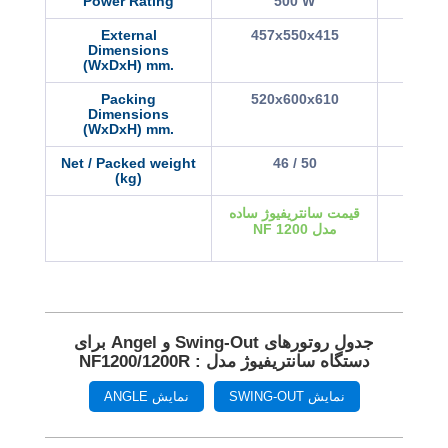
Power Rating
500 W
External
457x550x415
770
Dimensions
(WxDxH) mm.
Packing
520x600x610
870
Dimensions
(WxDxH) mm.
Net / Packed weight
46 / 50
7
(kg)
يفيوژ
قیمت سانتريفيوژ ساده
يخچالدار مدل NF
مدل NF 1200
جدول روتورهای Swing-Out و Angel برای
دستگاه سانتريفيوژ مدل : NF1200/1200R
نمایش SWING-OUT
نمایش ANGLE