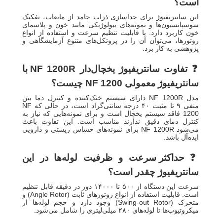
است؟
این سانتریفیوژ برای جداسازی ذرات جامد از مایعات، تفکیک
سوسپانسیون‌ها و نمونه‌های بیولوژیکی مانند خون و پلاسمای
خون کاربرد دارد. با قابلیت تنظیم سرعت و استفاده از انواع
روتورها، می‌توان آن را در پروتکل‌های متنوع آزمایشگاهی و
پژوهشی به کار برد.
❓
تفاوت سانتریفیوژ یخچال‌دار NF 1200R با
سانتریفیوژ معمولی NF 1200 چیست؟
مدل NF 1200R دارای سیستم خنک‌کننده و کنترل دما بین
منفی ۹ تا مثبت ۴۰ درجه سانتی‌گراد است، در حالی که NF
1200 فاقد سیستم یخچال است و برای نمونه‌هایی که نیاز به
کنترل دمای دقیق ندارند مناسب است. این تفاوت باعث
می‌شود NF 1200R برای نمونه‌های حساس زیستی و دارویی
ایده‌آل باشد.
❓
حداکثر سرعت و ظرفیت لوله‌ها در این
سانتریفیوژ چقدر است؟
سرعت این دستگاه از ۵۰۰ تا ۱۴۰۰۰ دور در دقیقه قابل تنظیم
است. قابلیت استفاده از انواع روتورهای ثابت (Angle Rotor) و
متحرک (Swing-out Rotor) وجود دارد و حجم لوله‌ها از
میکروتیوب‌ها تا لوله‌های ۲۸۰ میلی‌لیتری را شامل می‌شود.