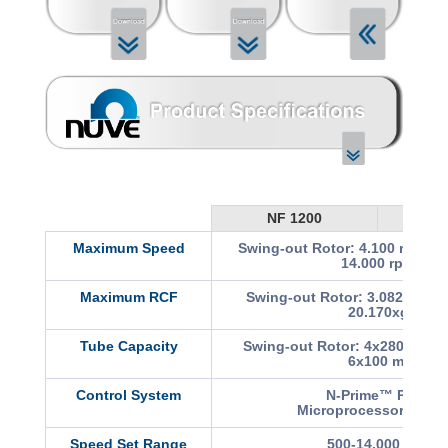
NF 1200
NF
Maximum Speed
Swing-out Rotor: 4.100 rpm An
14.000 rpm
Maximum RCF
Swing-out Rotor: 3.082xg Ang
20.170xg
Tube Capacity
Swing-out Rotor: 4x280 ml An
6x100 ml
Control System
N-Prime™ Program
Microprocessor Contr
Speed Set Range
500-14.000 rpm