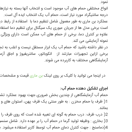
نمود.
درجه سانتیگراد مورد نیاز است، حمام آب یک انتخاب ایده آل است.
عملکرد بن ماری به طور معمول شامل تنظیم دما با استفاده از رابط د
است برخی مدل ها از جریان عبوری یک سیگنال برای تنظیم دما استفاده
علاوه بر کنترل دما، برخی از حمام های آب ممکن است دارای ویژگی
نمونه آزمایشی می کند.
در نظر داشته باشید که حمام آب یک ابزار مستقل نیست و اغلب به تج
برخی ازاین تجهیزات عبارتند از: انکوباتور، سانتریفیوژ و اجاق 
آزمایشگاهی مختلف به کاربرده می شوند.
در اینجا می توانید با کلیک بر روی لینک
بن ماری
قیمت و مشخصات تع
اجزای تشکیل دهنده حمام آب:
حمام آب آزمایشگاهی از چندین بخش ضروری جهت بهبود عملکرد تش
1( ظرف یا حمام مخزن : به طور سنتی یک ظرف پهن، استوان های و مع
بمانند.
2( درب ظرف: درب حمام به گونه ای تعبیه شده است که روی ظرف را بپوشاند و از تبخیر آب از حمام جلوگیری کند. جنس آن معمولاً از شیشه مقاوم در برابر حرارت یا فلز عایق است تا ضمن حفظ ثبات دما، دید را فراهم می کند.
3( بخاری : وظیفه تولید گرما در حمام آب را بر عهده دارد. شامل سنسور دما جهت نظارت و تنظیم فرآیند گرمایش است.
4(دماسنج : جهت کنترل دمای حمام آب توسط کاربر استفاده میشود. به صوت توکار (ادغام در کنترل پنل حمام آب) یا جداگانه که در داخل حمام قرار می گیرد.