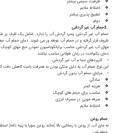
❖ ظرفیت حجمی بیشتر
❖ اختلاط ملایم
❖ تطبیق پذیری بیشتر
❖ دوام
.3حمام آب غیر گردشی
حمام آب غیر گردشی پمپ گردش آب را ندارد. شامل یک ظرف پر شده از 
ظروف قرار گرفته و در حمام آب غوطه ور می شوند. دمای حمام آب معم
مهای آب غیر گردشی مناسب برایانکوباسیون نمودن حج مهای کوچک نمون
دمای یکنواخت در زمان طولانی مناسب نباشند.
• کاربردهای حما م آب غیر گردشی
این نوع حمام آب به دلیل متکی بودن به همرفت باعث کاهش دقت کن
• مزایای حمام آب بدون گردش
❖ سادگی
❖ هزینه کمتر
❖ مناسب برای حجم های کوچک
❖ صرفه جویی در مصرف انرژی
❖ اختلاط ملایم
حمام روغن
به جای آب، از روغن با رسانایی بالا )مانند روغن سویا یا پنبه دانه( استفاده می شود که می تواند تا 300 درجه سانتیگراد دما را حفظ کند. و گرمای
حمام شن