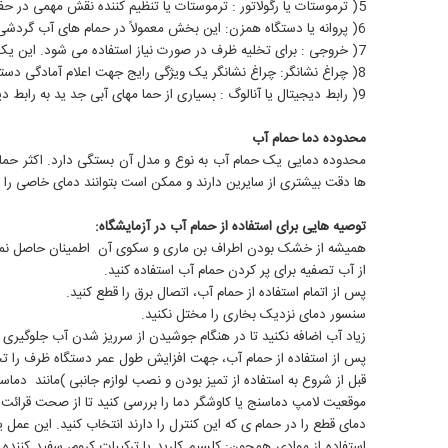
5( ترموستات یا رگولاتور : ترموستات یا تنظیم کننده نقش مهمی در حفظ و ثبات دمای حمام آب دارد که گرمایش را طبق خواندن دما از سنسور از کنترل دقیق دما اطمینان حاصل میکند.
6( پروانه یا دستگاه همزن: این بخش معمولاً در حمام های آب گردشی یافت می شود. شامل یک همزن است که به گردش آب در داخل حمام کمک کرده و از توزیع یکنواخت دما و جلوگیری از گرادیان دما جلوگیری می کند.
7( خروجی : برای تخلیه ظرف در صورت نیاز استفاده می شود. این یک روش آسان جهت تخلیه یا جایگزینی آب در حمام آب فراهم می کند.
8( چراغ نشانگر: چراغ نشانگر یک ویژگی رایج جهت اعلام آمادگی دستگاه برای استفاده بهکابر در حمام های آبی است .
9( رابط دیجیتال یا آنالوگ : بسیاری از حما مهای آبی جد ید به رابط دیجیتال یا آنالوگ مجهز میباشند. این رابط به کاربران اجازه ی تنظیم و کنترل دما می دهد.
محدوده دما حمام آب
محدوده دمایی یک حمام آب به نوع و مدل آن بستگی دارد. اکثر حما
ها دقت بیشتری از سایرین دارند و ممکن است بتوانند دمای خاصی را با 
توصیه هایی برای استفاده از حمام آب در آزمایشگاه:
همیشه از خشک بودن اطراف بن ماری و سکوی آن اطمینان حاصل نما
از آب تصفیه برای پر کردن حمام آب استفاده کنید.
پس از اتمام استفاده از حمام آب، اتصال برق را قطع کنید.
سنسور دمای نزدیک بخاری را مختل نکنید.
زیاد آب اضافه نکنید تا در هنگام جوشیدن از سرریز شدن آب جلوگیری 
پس از استفاده از حمام آب، جهت افزایش طول عمر دستگاه ظرف را تخل
قبل از شروع به استفاده از تمیز بودن و نصب لوازم جانبی )مانند دم
موقعیت لامپ دماسنج یا کاوشگر دما را بررسی کنید تا از صحت قرائت
دمای قطع را در حمام ی که این کنترل را دارند انتخاب کنید. این عمل
استفاده از موادی همچون: کلسیم کلرید یا ترکیبات کروم، سفید کنند