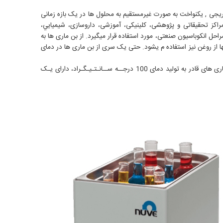
شد گرفته شده است. این دستگاه برای دما دهی تدریجی , یکنواخت به صورت غیرمستقیم به محلول ها در یک بازه زمانی
کز تحقیقاتی و پژوهشی، کلینیکی، آموزشی، داروسازی، شیمیایي،
ل انکوباسیون صنعتی، مورد استفاده قرار میگیرد. از بن ماری ها به
نها از روغن نیز استفاده م یشود. حتی یک سری از بن ماری ها در دمای
محدوده دمایی بن ماری ها که به طور معمول و بیشتر مورد استفاده قرار میگیرد از دمای اتاق تا 100 درجه سانتیگراد می باشد. لازم به ذکر است که بن ماری های قادر به تولید دمای 100 درجــه ســانـتـیـگـراد، دارای یـک