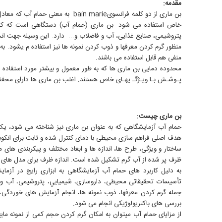
مقدمه:
خاص استفاده می شود. بن ماری (حمام آب) دستگاهی است که کاربر
پتروشیمی، صنایع غذایی، آب و فاضلاب و... دارد. این وسیله جهت انج
منظور گرم کردن معرفها و ذوب کردن نمونه ها نیز استفاده م یشود. به 
منفی هم قابل استفاده می باشند.
پـوشـش بـا ویـژگـ یهـای خاص هستند. اغلب بن ماری ها دارای محفظ های به گن جا
بن ماری چیست:
حمام آب آزمایشگاهی که به عنوان بن ماری نیز شناخته می شود، یک
هدف اصلی فراهم سازی محیطی با دمای کنترل شده و ثابت برای انکوب
ساختار و ویژگی، طرح ها، اندازه ها و ابعاد مختلف و پیکربندی های 
ظرف پر شده از آب گرم تشکیل شده است. اندازه ظرف برای مدل های 
به دلیل کاربرد های حمام آب آزمایشگاهی به ابزاری رایج در آزمای
تأسیسات تحقیقاتی محیطی، داروسازی، شیمیایي، پتروشیمی، آب و ف
جمله گرم کردن معرفها، ذوب نمونه ها، انجام آزمایش های خوردگی،
بررسی های باکتریولوژیکی انجام می شود.
از مزایای حمام آب میتوان به امکان گرم کردن حجم کمی از نمونه ما