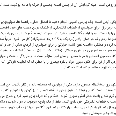
آب و روغن است. میله گرمایش آن از جنس است. بخشی از ظرف با ماسه پوشیده شده اس
ریکی ایمن است. یک بررسی امنیتی انجام دهید تا اتصال اصلی، راهنما ها، سوئیچهای خ
به پریز برق، برای جلوگیری از خطرات الکتریکی، از خشک بودن دست های خود اطمینا
 لباس گشادلمس نکنید. در صورت لزوم، هنگام کار در دمای بالا بیش از 50 درجه سانتیگراد، حمام آب رابپوش
سطح آب مناسب را حفظ کنید: آب را در سطح مناسب نگه دارید، خصوصا زمانی که در
کرده و عملکرد مناسب قطع کننده حرارتی را برای جلوگیری از گرمای بیش از حد و آ
از جلب ککشها/ قارچکشها/ باکتر ی کشها استفاده کنید: اگر 
 که محصول انتخابی با مواد مخزن و سایر اجزا سازگار است تا از خوردگی، نشت و خرا
ص اگر از آن برای انکوباسیون مواد بالقوه بیماری زا یا خطرناک که قابلیت آلودگی آب ر
صورت لزوم محافظ چشم استفاده کنید.
 نگهداری پیشگیرانه معمول دارد. یکی از مواردی که همیشه باید در نظر بگیرید این اس
د معدنی است که می تواند در طول زمان انباشته شود و تمیز کردن را دشوارتر کند. مهم
گام گرم شدن باعث خطر آتش سوزی شوند. هنگامی که ظرف برای تمیز کردن خارج می شو
سیب به قطعات الکتریکی خودداری کنید. فقط از یک پارچه مرطوب با مواد شوینده ملایم 
 از رشد قارچ، کپک و…، مواد مهار کننده رشد این ارگانیس مها نیز به آب درون محفظ
بصورت جدی خودداری شود.