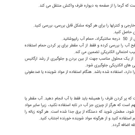
ت که گرما را از صفحه به دیواره ظرف واکنش منتقل می کند.
ارجی و کنترلها را برای هر گونه مشکل قابل بررسی، بررسی کنید.
ن حاصل کنید.
انید.
 دمای بالاتر )نزدیک به 95 درجه سانتیگراد( کار می کنید. مرتباً سطح آب را بررسی کرده و فقط از آب مقطر برای پر کردن حمام استفاده
سیب احتمالی الکتریکی تضمین می کند.
حمام آب به صورت مداوم برای دورههای طولانی )مانند بیش از 24 ساعت( استفاده م یشود، از یک محلول مناسب جهت از بین بردن و جلوگیری از رشد ارگانیس
بی های الکتریکی جلوگیری شود.
ا دارد، استفاده شده باشد. هنگام استفاده از مواد شوینده یا ضدعفونی
ت که پر کردن ظرف را همیشه باید فقط با آب انجام دهید. آب مقطر یا
 است که هرگز از چیزی جز آب در تابه استفاده نکنید، زیرا سایر مواد
د، مطمئن شوید که دستگاه از برق جدا شده است. هر گونه زباله را
استفاده کنید و از هرگونه مواد شوینده خورنده اجتناب کنید.
ه اضافه گردد.