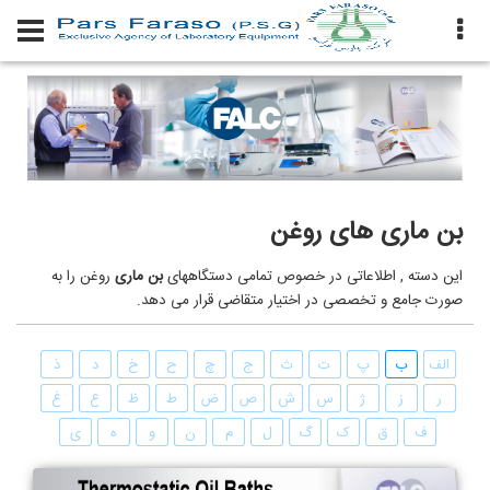
بن ماری های روغن
این دسته , اطلاعاتی در خصوص تمامی دستگاههای
بن ماری
روغن را به
صورت جامع و تخصصی در اختیار متقاضی قرار می دهد.
الف
ب
پ
ت
ث
ج
چ
ح
خ
د
ذ
ر
ز
ژ
س
ش
ص
ض
ط
ظ
ع
غ
ف
ق
ک
گ
ل
م
ن
و
ه
ی