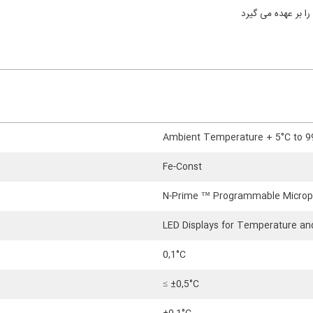
ا بر عهده می گیرد
Ambient Temperature + 5°C to 9
Fe-Const
N-Prime ™ Programmable Microp
LED Displays for Temperature a
0,1°C
≤ ±0,5°C