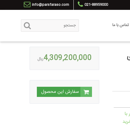
info@parsfaraso.com
021-88959000
تماس با ما
ی
4,309,200,000
ريال
سفارش این محصول
 با
رید