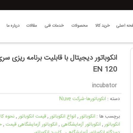
حه اصلی
خرید کالا
محصولات
خدمات فنی
مقالات
درباره ما
انکوباتور ديجيتال با قابلیت برنامه ریزی سر
EN 120
incubator
دسته :
انکوباتورها-شرکت Nuve
برچسب ها :
انکوباتور
,
انواع انکوباتور
,
قیمت انکوباتور
,
نحوه کار
انکوباتور
,
انکوباتور آزمایشگاهی
,
انکوباتور آزمایشگاهی قیمت
,
خ
دستگاه انکوباتور آزمایشگاهی
,
کاربرد انکوباتور