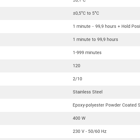
±0,1°C
±0,5°C to 5°C
1 minute – 99,9 hours + Hold Posi
1 minute to 99,9 hours
1-999 minutes
120
2/10
Stainless Steel
Epoxy-polyester Powder Coated S
400 W
230 V - 50/60 Hz