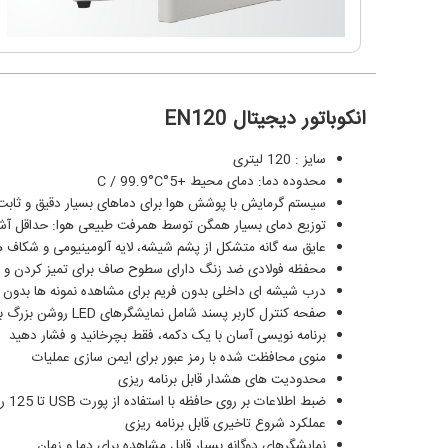
انکوباتور ديجيتال EN120
سایز : 120 لیتری
محدوده دما: دمای محیط +5°C / 99.9°C
سیستم گرمایش با پوشش هوا برای دماهای بسیار دقیق و ثابت
توزیع دمای بسیار همگن توسط همرفت طبیعی هوا: حداقل آشف
عایق سه گانه متشکل از پشم شیشه، لایه آلومینیومی و شکاف هوا
محفظه فولادی ضد زنگ دارای سطوح صاف برای تمیز کردن و 
درب شیشه ای داخلی بدون فریم برای مشاهده نمونه ها بدون افت دما سیستم کنترل ریزپردازنده 
صفحه کنترل کاربر پسند شامل نمایشگرهای LED روشن بزرگ برای دما و زمان
برنامه نویسی آسان با یک دکمه، فقط بچرخانید و فشار دهید
منوی محافظت شده با رمز عبور برای ایمن سازی عملیات
محدودیت های هشدار قابل برنامه ریزی
ضبط اطلاعات بر روی حافظه با استفاده از پورت USB تا 125 روز
عملکرد شروع تاخیری قابل برنامه ریزی
نمایشگرهای دوگانه بسیار قابل مشاهده برای دما و زمان