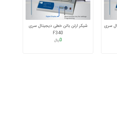
تال سری
شیکر ارلن بالن خطی دیجیتال سری
F340
0
ريال