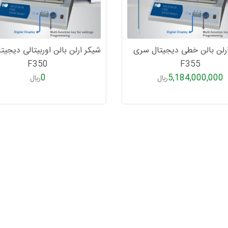
رلن بالن خطی دیجیتال سری
شیکر ارلن بالن اوربیتالی دیجی
F350
F355
0
5,184,000,000
ريال
ريال