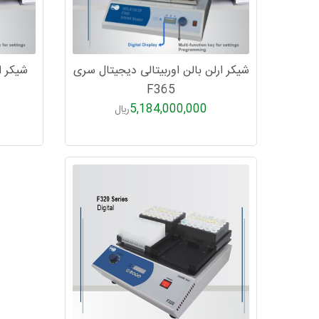
شیکر ارلن بالن اوربیتالی دیجیتال سری
شیکر ا
F365
5,184,000,000
ريال