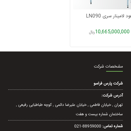
د لامینار سری LN090
10,665,000,000
ريال
مشخصات شرکت
شرکت پارس فراسو
آدرس شرکت:
تهران , خيابان فاطمی , خیابان عليرضا دائمی , کوچه طباطبایی رفيعی ,
ساختمان شماره بیست و هفت
شماره تماس:
021-88959000