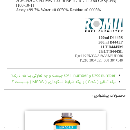
(CH3)2CHCH2COCH3 MW 100.16 BP 117.4°C d 0.80 CAS
[108-10-1]
Assay >99.7% Water <0.0050% Residue <0.0005%
100ml D4445S
500ml D4445P
1LT D4445M
2½LT D4445L
Dgr H:225-332-319-335-EUH066
P:210-305+351+338-304+340
CAS number و CAT number چیست و چه تفاوتی بـا هم دارند؟
برگه آنـالیز ( CoA ) و برگه شرایط نــگهداری ( MSDS ) چــیست ؟
محصولات پیشنهادی :