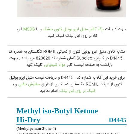
جهت دريافت
برگه آنالیز متیل ایزو بوتیل کتون خشک
و یا
MSDS
اين
کالا بر روی این لینک کلیک کنید .
مشابه کالای متیل ایزو بوتیل کتون از کمپانی ROMIL انگلستان به شماره کد
: D4445 در کمپانی Supelco آلمان شماره کد 820820 می باشد . جهت
بازگشت به صفحه لیست کلی
مواد شیمیایی
کلیک کنید .
برای خرید این کالا به شماره کد : D4445 و دریافت قیمت متیل ایزو بوتیل
کتون از شرکت ROMIL انگلستان هم اکنون از طریق
سفارش تلفنی
و یا
کليک بر روی اين لينک
اقدام نمایید.
Methyl iso-Butyl Ketone
Hi‑Dry
D4445
(4-Methylpentan-2-one)