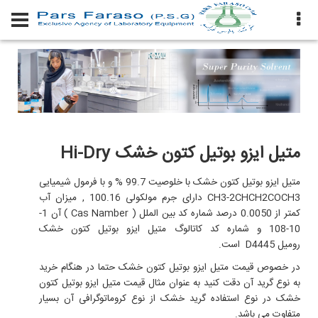
متیل ایزو بوتیل کتون خشک Hi-Dry
متیل ایزو بوتیل کتون خشک با خلوصیت 99.7 % و با فرمول شیمیایی
CH3-2CHCH2COCH3 دارای جرم مولکولی 100.16 , میزان آب
کمتر از 0.0050 درصد شماره کد بين الملل ( Cas Namber ) آن 1-
10-108 و شماره کد کاتالوگ متیل ایزو بوتیل کتون خشک
رومیل D4445 است.
در خصوص قیمت متیل ایزو بوتیل کتون خشک حتما در هنگام خرید
به نوع گرید آن دقت کنید به عنوان مثال قیمت متیل ایزو بوتیل کتون
خشک در نوع استفاده گرید خشک
از نوع کروماتوگرافی آن
بسیار
متفاوت می باشد.