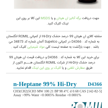
جهت دريافت
برگه آنالیز ان هپتان
و یا
MSDS
اين کالا بر روی این
لینک کلیک کنید.
مشابه کالای ان هپتان 99 درصد خشک Hi-Dry از کمپانی ROMIL انگلستان
به شماره کد : D4366 در کمپانی Supelco آلمان شماره کد 34873 می
باشد . جهت بازگشت به صفحه لیست کلی
مواد شیمیایی
کلیک کنید .
برای خرید این کالا به شماره کد : D4366 و دریافت قیمت ان هپتان 99
درصد خشک Hi-Dry از شرکت ROMIL انگلستان هــــم اکنون از
طریق
سفارش تلفنی
و یا
کليک بر روی اين لينک
اقدام نمایید.
n-Heptane 99% Hi‑Dry
D4366
CH3(CH2)5CH3 MW 100.21 BP 98.4°C d 0.68 CAS [142-82-5]
Assay >99% Water <0.0005% Residue <0.0001%