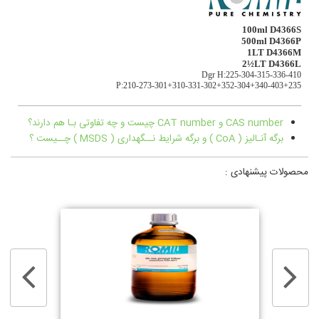
100ml D4366S
500ml D4366P
1LT D4366M
2½LT D4366L
Dgr H:225-304-315-336-410
P:210-273-301+310-331-302+352-304+340-403+235
CAS number و CAT number چیست و چه تفاوتی بـا هم دارند؟
برگه آنـالیز ( CoA ) و برگه شرایط نــگهداری ( MSDS ) چــیست ؟
محصولات پیشنهادی :