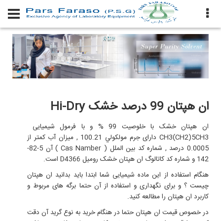
ان هپتان 99 درصد خشک Hi-Dry
ان هپتان خشک با خلوصیت 99 % و با فرمول شیمیایی
CH3(CH2)5CH3 دارای جرم مولکولي 100.21 , میزان آب کمتر از
0.0005 درصد , شماره کد بين الملل ( Cas Namber ) آن 5-82-
142 و شماره کد کاتالوگ ان هپتان خشک رومیل D4366 است.
هنگام استفاده از این ماده شیمیایی شما ابتدا باید بدانید ان هپتان
چیست ؟ و برای نگهداری و استفاده از آن حتما
برگه های مربوط و
کاربرد
ان هپتان را مطالعه کنید.
در خصوص
قیمت
ان هپتان
حتما در هنگام خرید به نوع گرید آن دقت