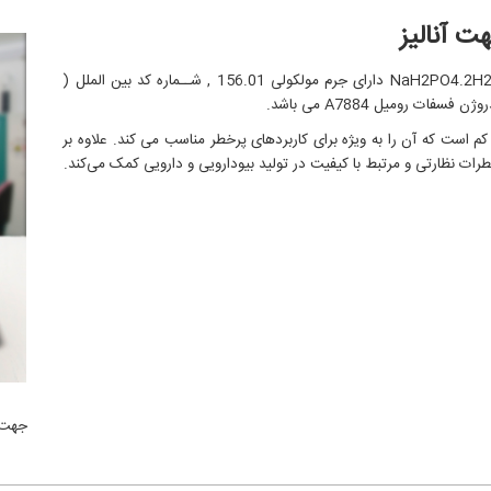
سدیم دی هیدروژن فسفات با خلوصیت 98 % و فرمول شیمیایی NaH2PO4.2H2O دارای جرم مولکولی 156.01 , شــماره کد بین الملل (
است که آن را به ویژه برای کاربردهای پرخطر مناسب می کند. علاوه بر
رات نظارتی و مرتبط با کیفیت در تولید بیودارویی و دارویی کمک می‌کند.
جهت 