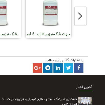
هیدروژن فسفات
منیزیم کلراید 6 آبه SA جهت
منیزیم 
آنالیز
آنالیز
جهت 
به اشتراک گذاری این مطلب
آخرین اخبار
هشتمین نمایشگاه مواد و صنایع شیمیایی، تجهیزات و خدمات
آزمایشگاهی