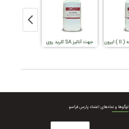
ایرون ( II ) سولفات 7 آبه SA
کلرید روی SA جهت آنالیز
لیز
آبه SA جهت آنالیز
لوگوها و نمادهای اعتماد پارس فراسو