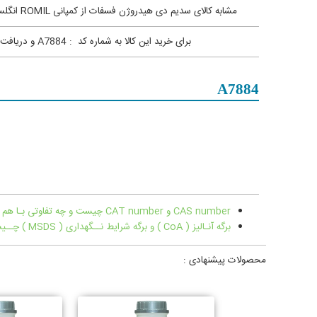
مشابه کالای سدیم دی هیدروژن فسفات از کمپانی ROMIL انگلستان به شماره کد : A7884 در کمپانی Supelco آلمان شماره کد 106580می باشد . جهت بازگشت به صفحه لیست کلی
برای خرید این کالا به شماره کد : A7884 و دریافت
A7884
CAS number و CAT number چیست و چه تفاوتی بـا هم دارند؟
برگه آنـالیز ( CoA ) و برگه شرایط نــگهداری ( MSDS ) چــیست ؟
محصولات پیشنهادی :