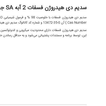
سدیم دی هیدروژن فسفات 2 آبه SA جهت آنالیز
Cas Number ) آن 0-35-13472 و شماره کد کاتالوگ سدیم دی هیدروژن فسفات رومیل A7884 می باشد.
سدیم دی هیدروژن فسفات دارای محدودیت میکروبی و اندوتوکسین کم 
این، توسط برنامه و مستندات پشتیبانی می‌شود و به حداقل رساندن خط