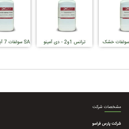
سولفات خشک SA
ترانس 1و2 - دی آمینو
آنالیز
سیکلوهگزان - تترا استیک
جهت آنا
اسید
مشخصات شرکت
شرکت پارس فراسو