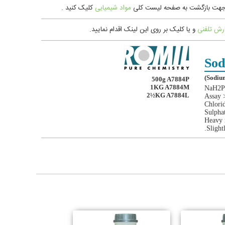
مواد شیمیایی
کلیک کنید .
رش تلفنی
و یا کليک بر روی اين لينک اقدام نمایید.
Sod
500g A7884P
1KG A7884M
NaH2P
2½KG A7884L
Assay
Chlori
Sulpha
Heavy 
Slight