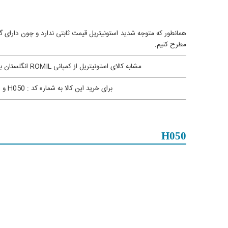
مطرح کنیم.
مشابه کالای استونیتریل از کمپانی ROMIL انگلستان به شماره کد : H050 در کمپانی Supelco آلمان شماره کد 103725 می باشد . جهت بازگشت به صفحه
برای خرید این کالا به شماره کد : H050 و دریافت
H050