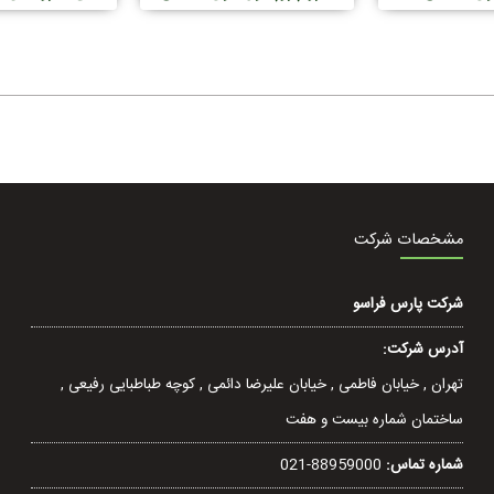
اتوگرافی مایع LC-
کروماتوگرافی مایع LC-MS
کروماتوگرافی مايع UHPLC
M
مشخصات شرکت
شرکت پارس فراسو
آدرس شرکت:
تهران , خيابان فاطمی , خیابان عليرضا دائمی , کوچه طباطبایی رفيعی ,
ساختمان شماره بیست و هفت
شماره تماس:
021-88959000