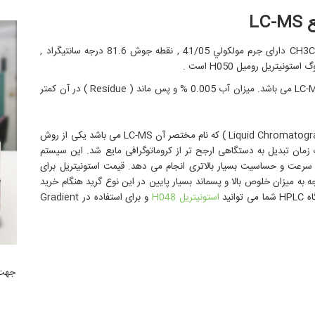
LC
استونیتریل گرید UPLC با خلوصیت 99.9 % و با فرمول شیمیایی CH3CN دارای جرم مولکولي 41/05 , نقطه جوش 81.6 درجه سانتیگراد ,
این نوع استونیتریل مناسب برای استفاده در دستگاههای LC-MS , UHPLC می باشد. میزان آب 0.005 % و پس ماند ( Residue ) در آن کمتر
کروماتوگراف مایع - اسپکترومتر جرمی ( Liquid Chromatograph-Mass Spectrometer ) که نام مختصر آن LC-MS می باشد یکی از روش
مان تبدیل به دستگاهی ارجح تر از کروماتوگرافی مایع شد. این سیستم
ا سرعت و حساسیت بسیار بالاتری انجام می دهد. قیمت استونیتریل برای
ریل گرید HPLC متفاوت است. با توجه به میزان خلوص بالا و پسماند بسیار پایین در این نوع گرید هنگام خرید
نید
استونیتریل
H048
و برای استفاده در Gradient
جهت