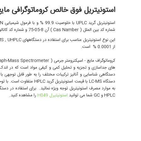
استونیتریل فوق خالص کروماتوگرافی مایع -MS
شماره کد بين الملل ( Cas Namber ) آن 8-05-75 و شماره کد کاتالوگ استونیتریل رومیل H050 است .
از 0.0001 % است.
های جداسازی و تجزیه و تحلیل کمی و کیفی مواد است که در اندک ز
دستگاهی شناسایی و آنالیز ترکیبات مختلف را به طور قابل توجهی ب
دستگاه LC-MS با قیمت استونیت
به موارد مصرف استونیتریل توجه ویژه نمائید. برای استفاده در دستگاه HPLC شما می توا
HPLC و GC شما می توانید
استونیتیرل H049
را مشاهده کنید.