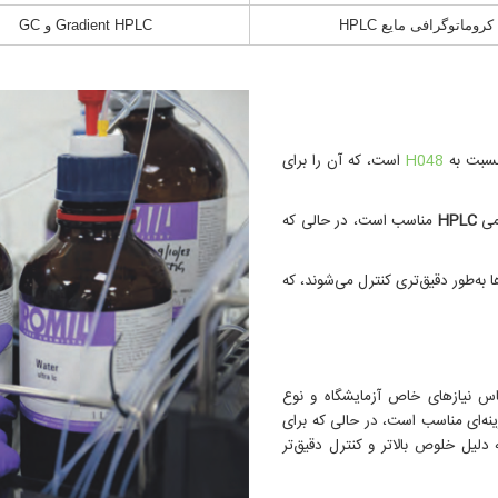
کروماتوگرافی مایع HPLC
Gradient HPLC و GC
H048
است، که آن را برای
ومی
HPLC
مناسب است، در حالی که
 با کد H050، ناخالصی‌ها به‌طور دقیق‌تری کنترل می‌شوند، که
ونیتریل‌ با کد H048 و H050 باید بر اساس نیازهای خاص آزمایشگاه و نوع
کاربردهای عمومی کد H048 گزینه‌ای مناسب است، در حالی که برای
H050 به دلیل خلوص بالاتر و کنترل دقیق‌تر