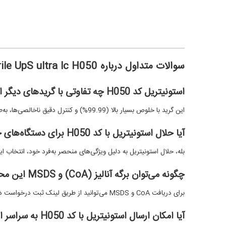
سوالات متداول درباره Acetonitrile UpS ultra lc H050
استونیتریل کد H050 چه تفاوتی با گریدهای دیگر استونیتریل دارد؟
این گرید با خلوص بسیار بالا (99.99%) و کنترل دقیق ناخالصی‌ها، به‌طور خاص برای کاربردهای UHPLC و LC-MS طراحی شده است. در مقایسه با گریدهای H048 و H049، پسماند تبخیری و میزان آب بسیار کمتری دارد.
آیا حلال استونیتریل با کد H050 برای دستگاه‌های حساس کروماتوگرافی مناسب است؟
بله، حلال استونیتریل به دلیل ویژگی‌های منحصر به‌فرد خود، انتخاب ایده‌آل برای دستگاه‌های حساس LC-MS 
چگونه می‌توان برگه آنالیز (CoA) و MSDS این محصول را دریافت کرد؟
برای دریافت CoA و MSDS می‌توانید از طریق لینک ثبت درخواست در سایت پارس فراسو یا تماس با واحد فروش اقدام کنید.
آیا امکان ارسال استونیتریل با کد H050 به سراسر ایران وجود دارد؟