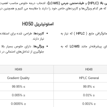
لا (HPLC)
و
طیف‌سنجی جرمی (LC-MS)
، انتخاب درجه خلوص مناسب اهمیت با
که هر کدام ویژگی‌ها و کاربردهای خاص خود را دارند با مقایسه می کنیم و همچنین
در 
استونیتریل H050
اتوگرافی مایع (
HPLC
) که نیاز به
کاربردها:
طراحی شده برای استفاده
نیاز دارند.
ی پیشرفته‌تر مانند
LC-MS
که به
ویژگی‌ها:
دارای خلوص بسیار بالا
جلوگیری از تداخل‌های احتمالی در ن
H049
H048
Gradient Quality
HPLC General
≥ 99.95%
≥ 99.8%
≤ 0.005%
≤ 0.01%
≤ 0.0005%
≤ 0.001%