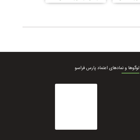
درصد کروماتوگرافی مایع LC-
برای GC-MS
MS
لوگوها و نمادهای اعتماد پارس فراسو