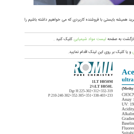
ی ندارد و چون دارای گریدهای مختلفی است ( حدود 10 گرید مختلف در شرکت ROMIL ) پس در هنگام خرید همیشه بایستی با فروشنده کاربردی که می خواهیم داشته باشیم را
لیست
مواد شیمیایی
کلیک کنید .
و یا کليک بر روی اين لينک اقدام نمایید.
Ace
ultra
1LT H050M
2½LT H050L
Dgr H:225-302+312+332-319
CH3CN 
P:210-240-302+352-305+351+338-403+233
Assay 
UV: 1
Acidit
Alkali
Gradie
Baseli
Fluore
Suitabi