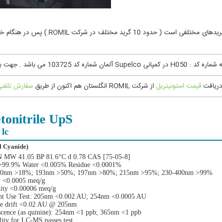
همانطور که متوجه شدید استونیتریل قیمت ثابت
قیمت استونیتریل
از شرکت ROMIL انگلستان هم اکنون از طریق
سفارش تلفنی
tonitrile UpS
 lc
(Methyl Cyanide)
MW 41.05 BP 81.6°C d 0.78 CAS [75-05-8]
>99.9% Water <0.005% Residue <0.0001%
90nm >18%; 193nm >50%; 197nm >80%; 215nm >95%; 230-400nm >99%
y <0.0005 meq/g
nity <0.00006 meq/g
nt Use Test: 205nm <0.002 AU; 254nm <0.0005 AU
ne drift <0.02 AU @ 205nm
scence (as quinine): 254nm <1 ppb; 365nm <1 ppb
lity for LC-MS passes test