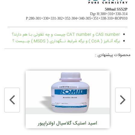
500ml SS52P
Dgr H:300+310+330-314
P:280-301+330+331-302+352-304+340-305+351+338-310+ROP010
CAS number و CAT number چیست و چه تفاوتی بـا هم دارند؟
برگه آنـالیز ( CoA ) و برگه شرایط نــگهداری ( MSDS ) چــیست ؟
محصولات پیشنهادی :
اسید استیک گلاسیال اولتراپیور
اسید 