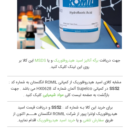
جهت دريافت
برگه آنالیز اسید هیدروفلوریک
و یا
MSDS
اين کالا بر
روی این لینک کلیک کنید.
مشابه کالای اسید هیدروفلوریک از کمپانی ROMIL انگلستان به شماره کد :
SS52
در کمپانی Supelco آلمان شماره کد HX0628 می باشد . جهت
بازگشت به صفحه لیست کلی
مواد شیمیایی
کلیک کنید .
برای خرید این کالا بـه شماره کد :
SS52
و دریافت قیمت اسید
هیدروفلوریک اولترا پیور از شرکت ROMIL انگلستان هــــم اکنون از
طریق
سفارش تلفنی
و یا
خرید اسید هیدروفلوریک
اقدام نمایید.