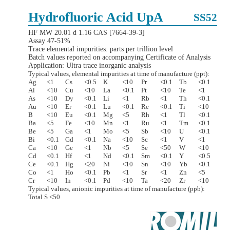
Hydrofluoric Acid UpA
SS52
HF MW 20.01 d 1.16 CAS [7664-39-3]
Assay 47-51%
Trace elemental impurities: parts per trillion level
Batch values reported on accompanying Certificate of Analysis
Application: Ultra trace inorganic analysis
Typical values, elemental impurities at time of manufacture (ppt):
Ag
<1
Cs
<0.5
K
<10
Pr
<0.1
Tb
<0.1
Al
<10
Cu
<10
La
<0.1
Pt
<10
Te
<1
As
<10
Dy
<0.1
Li
<1
Rb
<1
Th
<0.1
Au
<10
Er
<0.1
Lu
<0.1
Re
<0.1
Ti
<10
B
<10
Eu
<0.1
Mg
<5
Rh
<1
Tl
<0.1
Ba
<5
Fe
<10
Mn
<1
Ru
<1
Tm
<0.1
Be
<5
Ga
<1
Mo
<5
Sb
<10
U
<0.1
Bi
<0.1
Gd
<0.1
Na
<10
Sc
<1
V
<1
Ca
<10
Ge
<1
Nb
<5
Se
<50
W
<10
Cd
<0.1
Hf
<1
Nd
<0.1
Sm
<0.1
Y
<0.5
Ce
<0.1
Hg
<20
Ni
<10
Sn
<10
Yb
<0.1
Co
<1
Ho
<0.1
Pb
<1
Sr
<1
Zn
<5
Cr
<10
In
<0.1
Pd
<10
Ta
<20
Zr
<10
Typical values, anionic impurities at time of manufacture (ppb):
Total S <50