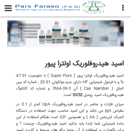
اسید هیدروفلوریک اولترا پیور
اسید هیدروفلوریک اولترا پیور ( Super Pure ) با خلوصیت 51-47
% و با فرمول شیمیایی HF دارای جرم مولکولی 20.01 , شماره کد بین
الملل ( Cas Namber ) آن 3-39-7664 و شماره کد کاتالوگ
هیدروفلوریک اسید
رومیل
SS52
است.
میزان فلزات و عناصر در اسید هیدروفلوریک UpA کمتر از 0.1 در
مقیاس ppt می باشد و این اسید مناسب جهت استفاده در دستگاه
اتمیک ابزربشن ( AA ) و همچنین ICP است.هنگام استفاده از این
ماده شیمیایی شما ابتدا باید بدانید اسید
هیدروفلوریک چیست
؟ و
برای نگهداری و استفاده از آن حتما
برگه های مربوط و
کاربرد
اسید