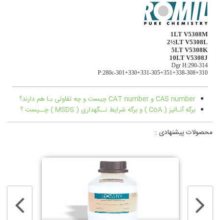
1LT V5308M
2½LT V5308L
5LT V5308K
10LT V5308J
Dgr H:290-314
P:280c-301+330+331-305+351+338-308+310
CAS number و CAT number چیست و چه تفاوتی بـا هم دارند؟
برگه آنـالیز ( CoA ) و برگه شرایط نــگهداری ( MSDS ) چــیست ؟
محصولات پیشنهادی :