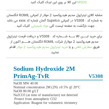
MSDS
اين کالا بر روی این لینک کلیک کنید.
مشابه کالای تیترازول سدیم هیدروکسید 2 مولار از کمپانی ROMIL انگلستان
به شماره کد : V5308 در کمپانی Supelco آلمان شماره کد xxxx می باشد
. جهت بازگشت به صفحه لیست کلی
مواد شیمیایی
کلیک کنید .
برای خرید ایـــن کالا بـــه شـــماره کد : V5308 و دریافت قیمت تیترازول
سدیم هیدروکسید 2 مولاراز شرکت ROMIL انگلستان هــــم اکنون از
طریق
سفارش تلفنی
و یا
خرید تیترازول سدیم هیدروکسید 2 مولار
اقدام
نمایید.
Sodium Hydroxide 2M
PrimAg‑TvR
V5308
NaOH MW 40.00
Nominal concentration 2M (2N) ±0.5% @ 20°C
NaOH 80.00 g/LT
Na2CO3 (at time of manufacture) not detected
Protect from atmospheric CO2.
Application: Reagent for volumetric titrimetry